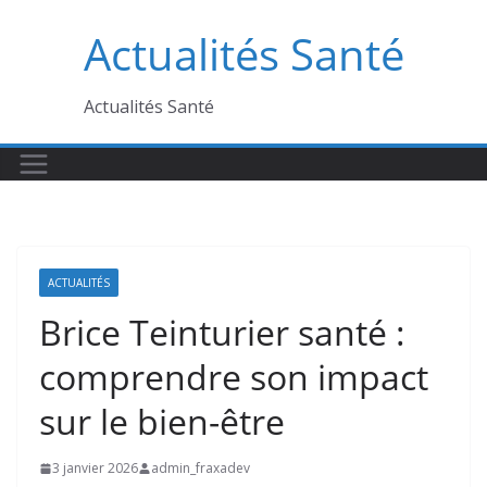
Passer
Actualités Santé
au
contenu
Actualités Santé
ACTUALITÉS
Brice Teinturier santé :
comprendre son impact
sur le bien-être
3 janvier 2026
admin_fraxadev