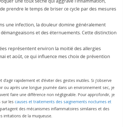
ovoquer une toux sèche qui aggrave l’inflammation,
le de prendre le temps de briser ce cycle par des mesures
ans une infection, la douleur domine généralement
es démangeaisons et des éternuements. Cette distinction
ées représentent environ la moitié des allergies
 mai et août, ce qui influence mes choix de prévention
agir rapidement et d’éviter des gestes inutiles. Si j’observe
ir ou après une longue journée dans un environnement sec, je
uvent faire une différence non négligeable. Pour approfondir, je
s sur les
causes et traitements des saignements nocturnes et
t, partagent des mécanismes inflammatoires similaires et des
s irritations de la muqueuse.