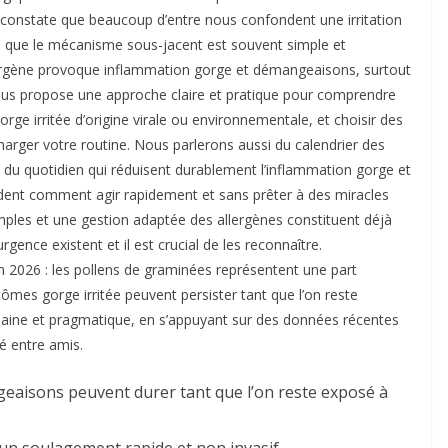
constate que beaucoup d’entre nous confondent une irritation
rs que le mécanisme sous-jacent est souvent simple et
allergène provoque inflammation gorge et démangeaisons, surtout
e vous propose une approche claire et pratique pour comprendre
rge irritée d’origine virale ou environnementale, et choisir des
harger votre routine. Nous parlerons aussi du calendrier des
 du quotidien qui réduisent durablement l’inflammation gorge et
dent comment agir rapidement et sans prêter à des miracles
imples et une gestion adaptée des allergènes constituent déjà
urgence existent et il est crucial de les reconnaître.
 2026 : les pollens de graminées représentent une part
ptômes gorge irritée peuvent persister tant que l’on reste
aine et pragmatique, en s’appuyant sur des données récentes
é entre amis.
eaisons peuvent durer tant que l’on reste exposé à