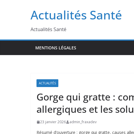
Passer
Actualités Santé
au
contenu
Actualités Santé
MENTIONS LÉGALES
ACTUALITÉS
Gorge qui gratte : co
allergiques et les sol
23 janvier 2026
admin_fraxadev
Résumé d’ouverture : gorge qui gratte, causes all