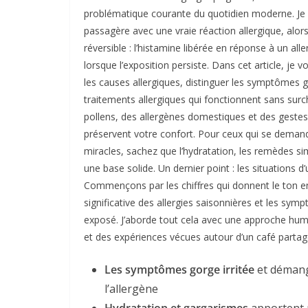
problématique courante du quotidien moderne. Je 
passagère avec une vraie réaction allergique, alo
réversible : l’histamine libérée en réponse à un 
lorsque l’exposition persiste. Dans cet article, j
les causes allergiques, distinguer les symptômes go
traitements allergiques qui fonctionnent sans surc
pollens, des allergènes domestiques et des gestes
préservent votre confort. Pour ceux qui se deman
miracles, sachez que l’hydratation, les remèdes s
une base solide. Un dernier point : les situations d’
Commençons par les chiffres qui donnent le ton en
significative des allergies saisonnières et les sym
exposé. J’aborde tout cela avec une approche hum
et des expériences vécues autour d’un café partag
Les symptômes gorge irritée
et démang
l’allergène