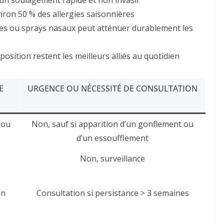
un soulagement rapide et non invasif
ron 50 % des allergies saisonnières
es ou sprays nasaux peut atténuer durablement les
position restent les meilleurs alliés au quotidien
E
URGENCE OU NÉCESSITÉ DE CONSULTATION
 ou
Non, sauf si apparition d’un gonflement ou
d’un essoufflement
e
Non, surveillance
on
Consultation si persistance > 3 semaines