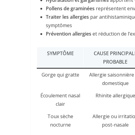
Hydratation et gargarismes
apportent 
Pollens de graminées
représentent envi
Traiter les allergies
par antihistaminiqu
symptômes
Prévention allergies
et réduction de l’ex
SYMPTÔME
CAUSE PRINCIPAL
PROBABLE
Gorge qui gratte
Allergie saisonnière
domestique
Écoulement nasal
Rhinite allergiqu
clair
Toux sèche
Allergie ou irritati
nocturne
post-nasale