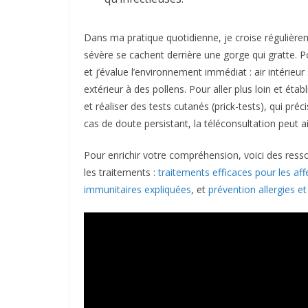
Dans ma pratique quotidienne, je croise régulière
sévère se cachent derrière une gorge qui gratte. Po
et j’évalue l’environnement immédiat : air intérie
extérieur à des pollens. Pour aller plus loin et étab
et réaliser des tests cutanés (prick-tests), qui pré
cas de doute persistant, la téléconsultation peut a
Pour enrichir votre compréhension, voici des res
les traitements :
traitements efficaces pour les aff
immunitaires expliquées
, et
prévention allergies e