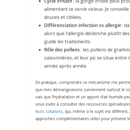
Cycle irritatif
: la gorge irritée peut pr
alimentant ce cercle vicieux. Je conseil
douces et ciblées.
Différenciation infection vs allergie
: d
alors que l’allergie déclenche plutôt d
guide les traitements.
Rôle des pollens
: les pollens de gramin
saisonnières, et leur pic se situe entre
année après année.
En pratique, comprendre ce mécanisme me permet d’
que mes démangeaisons surviennent surtout le so
sais que l’hydratation et un apport d’air humide pe
vous invite à consulter des ressources spécialisée
leurs solutions
, qui, même si le sujet est différen
approches complémentaires utiles pour prévenir le