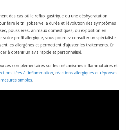
ment des cas où le reflux gastrique ou une déshydratation
ur faire le tri, j’observe la durée et l’évolution des symptômes
ur sec, poussières, animaux domestiques, ou exposition en
lir votre profil allergique, vous pourriez consulter un spécialiste
cisent les allergènes et permettent d’ajuster les traitements. En
ider à obtenir un avis rapide et personnalisé.
sources complémentaires sur les mécanismes inflammatoires et
ections liées à l’inflammation
,
réactions allergiques et réponses
t mesures simples
.