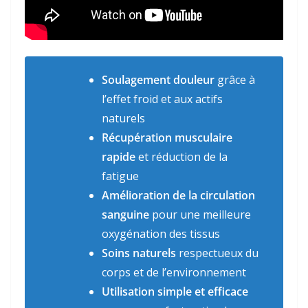
Soulagement douleur
grâce à
l’effet froid et aux actifs
naturels
Récupération musculaire
rapide
et réduction de la
fatigue
Amélioration de la circulation
sanguine
pour une meilleure
oxygénation des tissus
Soins naturels
respectueux du
corps et de l’environnement
Utilisation simple et efficace