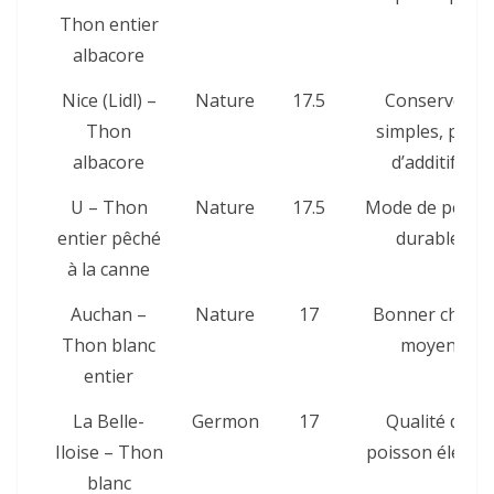
Thon entier
albacore
Nice (Lidl) –
Nature
17.5
Conserves
Thon
simples, peu
albacore
d’additifs
U – Thon
Nature
17.5
Mode de pêche
entier pêché
durable
à la canne
Auchan –
Nature
17
Bonner choix
Thon blanc
moyen
entier
La Belle-
Germon
17
Qualité de
Iloise – Thon
poisson élevée
blanc