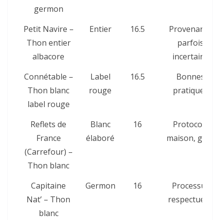
germon
Petit Navire –
Entier
16.5
Provenance
Thon entier
parfois
albacore
incertaine
Connétable –
Label
16.5
Bonnes
Thon blanc
rouge
pratiques
label rouge
Reflets de
Blanc
16
Protocole
France
élaboré
maison, goût
(Carrefour) –
Thon blanc
Capitaine
Germon
16
Processus
Nat’ – Thon
respectueux
blanc