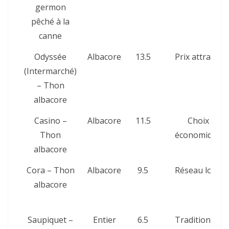
germon
pêché à la
canne
Odyssée
Albacore
13.5
Prix attractif
(Intermarché)
– Thon
albacore
Casino –
Albacore
11.5
Choix
Thon
économique
albacore
Cora – Thon
Albacore
9.5
Réseau local
albacore
Saupiquet –
Entier
6.5
Traditionnel