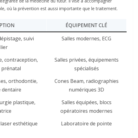
 intégrante de la médecine du futur. Il vise à accompagner
, où la prévention est aussi importante que le traitement.
PTION
ÉQUIPEMENT CLÉ
épistage, suivi
Salles modernes, ECG
lier
e, contraception,
Salles privées, équipements
 prénatal
spécialisés
es, orthodontie,
Cones Beam, radiographies
 dentaire
numériques 3D
urgie plastique,
Salles équipées, blocs
trice
opératoires modernes
 laser esthétique
Laboratoire de pointe