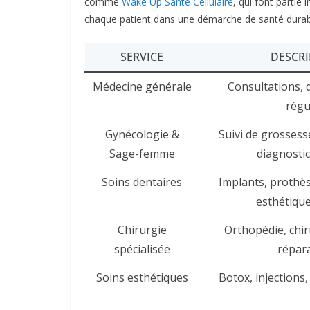
comme
Wake Up Santé Cellulaire
, qui font partie
chaque patient dans une démarche de santé durable
SERVICE
DESCRI
Médecine générale
Consultations, d
régu
Gynécologie &
Suivi de grossess
Sage-femme
diagnostic
Soins dentaires
Implants, prothès
esthétique
Chirurgie
Orthopédie, chir
spécialisée
répara
Soins esthétiques
Botox, injections,