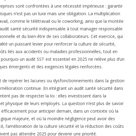
treprises sont confrontées à une nécessité impérieuse : garantir
sques n’est pas un luxe mais une obligation. La multiplication
avail, comme le télétravail ou le coworking, ainsi que la montée
audit santé sécurité indispensable à tout manager responsable
onnelle et du bien-être de ses collaborateurs. Cet exercice, qui
ité un puissant levier pour renforcer la culture de sécurité,
oûts liés aux accidents ou maladies professionnelles, tout en
e pourquoi un audit SST est essentiel en 2025 ne relève plus d’un
isques émergents et des exigences légales renforcées.
de repérer les lacunes ou dysfonctionnements dans la gestion
mélioration continue. En intégrant un audit santé sécurité dans
ent pas de respecter la loi : elles investissent dans la
 et physique de leurs employés. La question n’est plus de savoir
ire efficacement pour anticiper demain, dans un contexte où la
égique majeure, et où la moindre négligence peut avoir des
l’amélioration de la culture sécurité et la réduction des coûts
oivent pas attendre 2025 pour devenir une priorité.