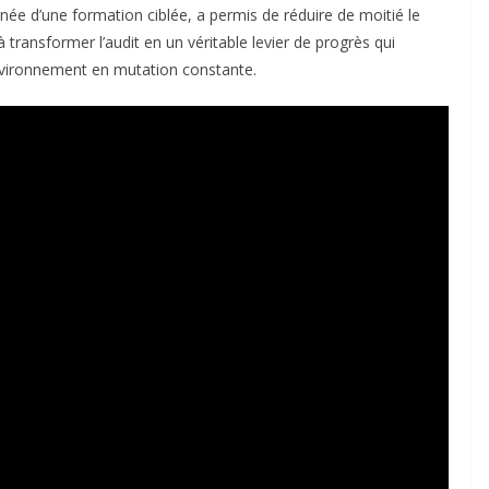
née d’une formation ciblée, a permis de réduire de moitié le
 transformer l’audit en un véritable levier de progrès qui
nvironnement en mutation constante.