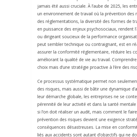
jamais été aussi cruciale. À l’aube de 2025, les en
un environnement de travail où la prévention des ri
des réglementations, la diversité des formes de tr
en puissance des enjeux psychosociaux, rendent l’
ou dirigeant soucieux de la performance organisati
peut sembler technique ou contraignant, est en réal
assurer la conformité réglementaire, réduire les c
améliorant la qualité de vie au travail. Comprendr
choix mais d’une stratégie proactive à l’ère des r
Ce processus systématique permet non seulement 
des risques, mais aussi de bâtir une dynamique d’a
leur démarche globale, les entreprises ne se content
pérennité de leur activité et dans la santé mentale
si l’on doit réaliser un audit, mais comment le fa
prévention des risques devient une exigence strat
conséquences désastreuses. La mise en conformité, 
liés aux accidents sont autant d’objectifs qui ne d