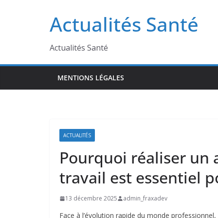
Passer
Actualités Santé
au
contenu
Actualités Santé
MENTIONS LÉGALES
ACTUALITÉS
Pourquoi réaliser un 
travail est essentiel 
13 décembre 2025
admin_fraxadev
Face à l’évolution rapide du monde professionnel, la