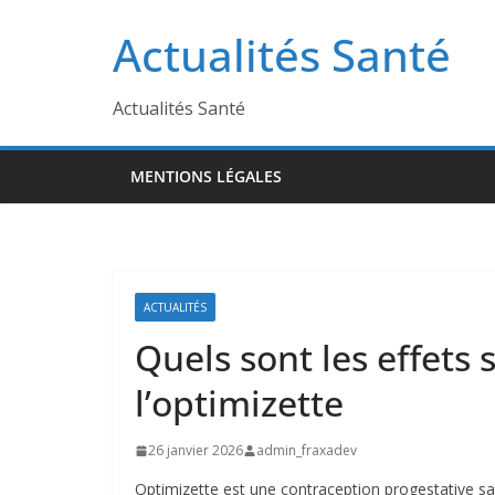
Passer
Actualités Santé
au
contenu
Actualités Santé
MENTIONS LÉGALES
ACTUALITÉS
Quels sont les effets
l’optimizette
26 janvier 2026
admin_fraxadev
Optimizette est une contraception progestative s