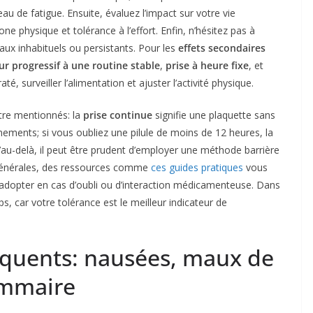
au de fatigue. Ensuite, évaluez l’impact sur votre vie
one physique et tolérance à l’effort. Enfin, n’hésitez pas à
naux inhabituels ou persistants. Pour les
effets secondaires
ur progressif à une routine stable
,
prise à heure fixe
, et
, surveiller l’alimentation et ajuster l’activité physique.
être mentionnés: la
prise continue
signifie une plaquette sans
nements; si vous oubliez une pilule de moins de 12 heures, la
au-delà, il peut être prudent d’employer une méthode barrière
 générales, des ressources comme
ces guides pratiques
vous
adopter en cas d’oubli ou d’interaction médicamenteuse. Dans
ps, car votre tolérance est le meilleur indicateur de
réquents: nausées, maux de
ammaire