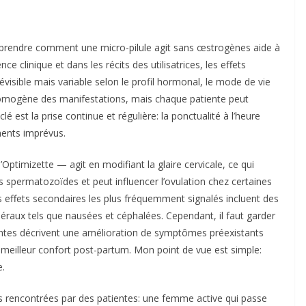
prendre comment une micro-pilule agit sans œstrogènes aide à
 clinique et dans les récits des utilisatrices, les effets
visible mais variable selon le profil hormonal, le mode de vie
homogène des manifestations, mais chaque patiente peut
lé est la prise continue et régulière: la ponctualité à l’heure
ements imprévus.
d’Optimizette — agit en modifiant la glaire cervicale, ce qui
 spermatozoïdes et peut influencer l’ovulation chez certaines
 effets secondaires les plus fréquemment signalés incluent des
raux tels que nausées et céphalées. Cependant, il faut garder
atientes décrivent une amélioration de symptômes préexistants
meilleur confort post-partum. Mon point de vue est simple:
e.
ns rencontrées par des patientes: une femme active qui passe